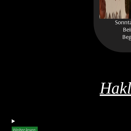
Sonnta
Be
Beg
Hakl
Weiter lesen